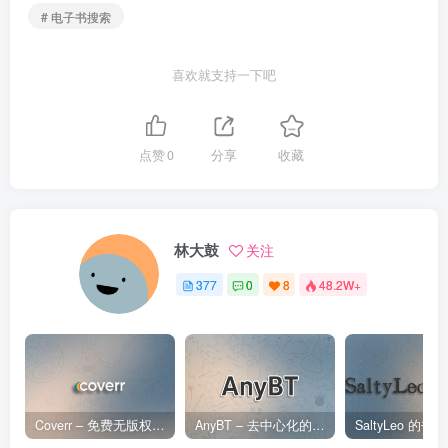
# 电子书搜索
喜欢就支持一下吧
点赞
0
分享
收藏
林大鼓
关注
377
0
8
48.2W+
Coverr – 免费无版权视频、音乐、图片下载网站
AnyBT – 去中心化的BT资源下载网站