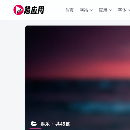
首页
网站
应用
字体
娱乐
共45篇