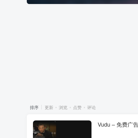
排序
更新
浏览
点赞
评论
Vudu – 免费