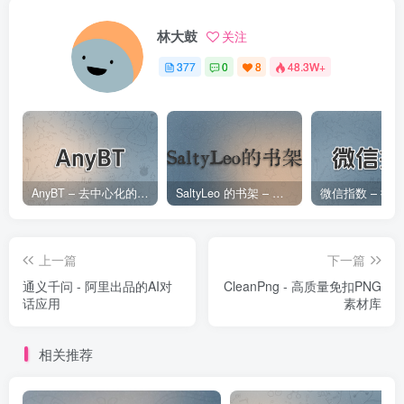
林大鼓
关注
377
0
8
48.3W+
AnyBT – 去中心化的BT资源下载网站
SaltyLeo 的书架 – 海量电子书资源平台，集成智能搜索与 AI 朗读功能
上一篇
下一篇
通义千问 - 阿里出品的AI对
CleanPng - 高质量免扣PNG
话应用
素材库
相关推荐