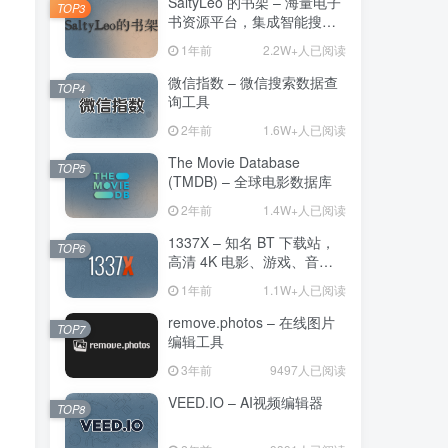
SaltyLeo 的书架 – 海量电子
TOP3
书资源平台，集成智能搜索
与 AI 朗读功能
1年前
2.2W+人已阅读
微信指数 – 微信搜索数据查
TOP4
询工具
2年前
1.6W+人已阅读
The Movie Database
TOP5
(TMDB) – 全球电影数据库
2年前
1.4W+人已阅读
1337X – 知名 BT 下载站，
TOP6
高清 4K 电影、游戏、音乐
和应用
1年前
1.1W+人已阅读
remove.photos – 在线图片
TOP7
编辑工具
3年前
9497人已阅读
VEED.IO – AI视频编辑器
TOP8