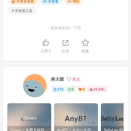
开发者资源
开发者
网站
# 开发者工具
喜欢就支持一下吧
点赞
0
分享
收藏
林大鼓
关注
376
0
8
48.3W+
Coverr – 免费无版权视频、音乐、图片下载网站
AnyBT – 去中心化的BT资源下载网站