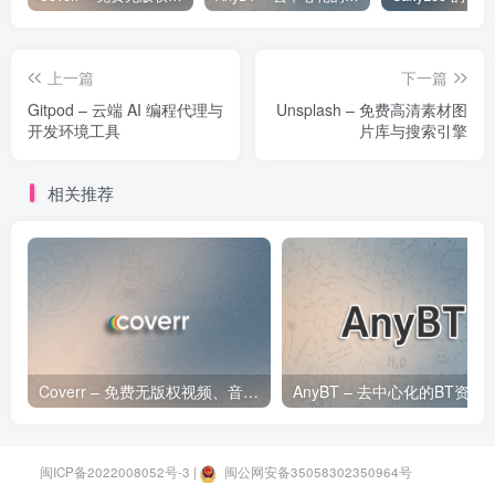
上一篇
下一篇
Gitpod – 云端 AI 编程代理与
Unsplash – 免费高清素材图
开发环境工具
片库与搜索引擎
相关推荐
Coverr – 免费无版权视频、音乐、图片下载网站
AnyBT – 去中心化的
闽ICP备2022008052号-3
|
闽公网安备35058302350964号