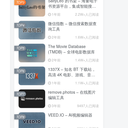
SaltyLeo 的书架 – 海量电子
TOP3
书资源平台，集成智能搜索
与 AI 朗读功能
1年前
2.2W+人已阅读
微信指数 – 微信搜索数据查
TOP4
询工具
2年前
1.6W+人已阅读
The Movie Database
TOP5
(TMDB) – 全球电影数据库
2年前
1.4W+人已阅读
1337X – 知名 BT 下载站，
TOP6
高清 4K 电影、游戏、音乐
和应用
1年前
1.1W+人已阅读
remove.photos – 在线图片
TOP7
编辑工具
3年前
9497人已阅读
VEED.IO – AI视频编辑器
TOP8