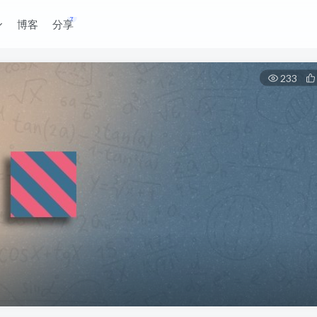
博客
分享
233