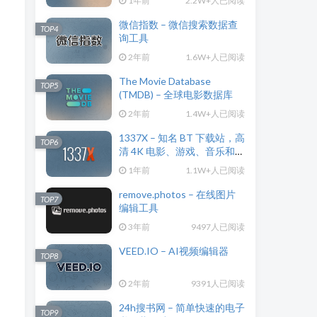
1年前
2.2W+人已阅读
微信指数 – 微信搜索数据查
TOP4
询工具
2年前
1.6W+人已阅读
The Movie Database
TOP5
(TMDB) – 全球电影数据库
2年前
1.4W+人已阅读
1337X – 知名 BT 下载站，高
TOP6
清 4K 电影、游戏、音乐和应
用
1年前
1.1W+人已阅读
remove.photos – 在线图片
TOP7
编辑工具
3年前
9497人已阅读
VEED.IO – AI视频编辑器
TOP8
2年前
9391人已阅读
24h搜书网 – 简单快速的电子
TOP9