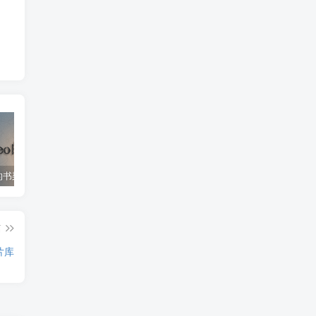
SaltyLeo 的书架 – 海量电子书资源平台，集成智能搜索与 AI 朗读功能
微信指数 – 微信搜索数据查询工具
The Movie Database (TMDB) – 全球电影数据库
篇
图片库