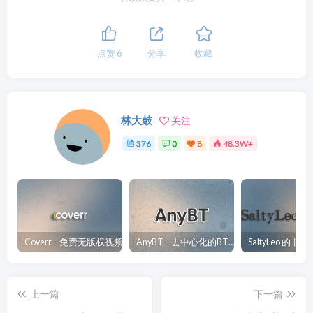
点赞
6
分享
收藏
林大鼓
关注
376
0
8
48.3W+
Coverr – 免费无版权视频、音乐、图片下载网站
AnyBT – 去中心化的BT资源下载网站
上一篇
下一篇