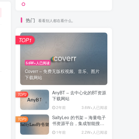
热门
看看别人都在看什么。
TOP1
5.6W+人已阅读
Coverr – 免费无版权视频、音乐、图片
下载网站
AnyBT – 去中心化的BT资源
TOP2
下载网站
同
2年前
3.6W+人已阅读
SaltyLeo 的书架 – 海量电子
TOP3
书资源平台，集成智能搜索
与 AI 朗读功能
1年前
2.2W+人已阅读