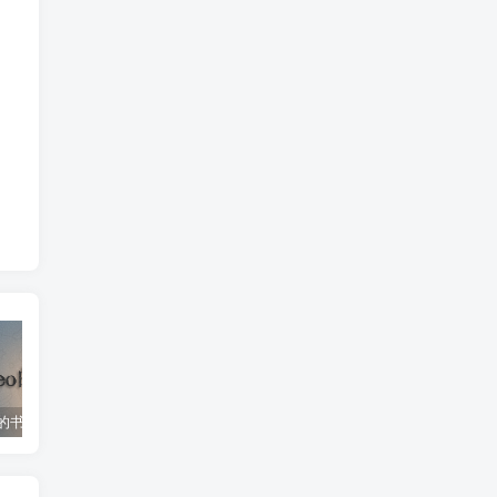
SaltyLeo 的书架 – 海量电子书资源平台，集成智能搜索与 AI 朗读功能
微信指数 – 微信搜索数据查询工具
The Movie Database (TMDB) – 全球电影数据库