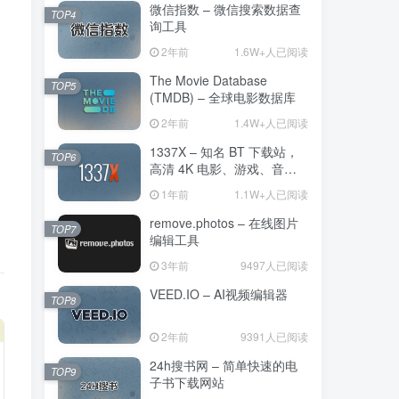
微信指数 – 微信搜索数据查
TOP4
询工具
2年前
1.6W+人已阅读
The Movie Database
TOP5
(TMDB) – 全球电影数据库
2年前
1.4W+人已阅读
1337X – 知名 BT 下载站，
TOP6
高清 4K 电影、游戏、音乐
和应用
1年前
1.1W+人已阅读
remove.photos – 在线图片
TOP7
编辑工具
3年前
9497人已阅读
VEED.IO – AI视频编辑器
TOP8
2年前
9391人已阅读
24h搜书网 – 简单快速的电
TOP9
子书下载网站