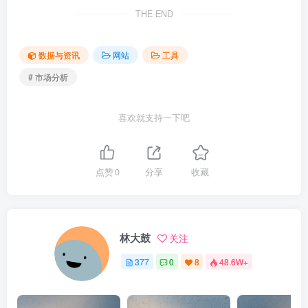
THE END
数据与资讯
网站
工具
# 市场分析
喜欢就支持一下吧
点赞
0
分享
收藏
林大鼓
关注
377
0
8
48.6W+