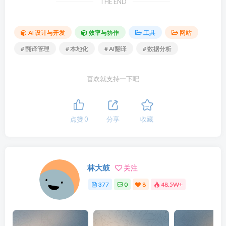
THE END
AI 设计与开发
效率与协作
工具
网站
# 翻译管理
# 本地化
# AI翻译
# 数据分析
喜欢就支持一下吧
点赞
0
分享
收藏
林大鼓
关注
377
0
8
48.5W+