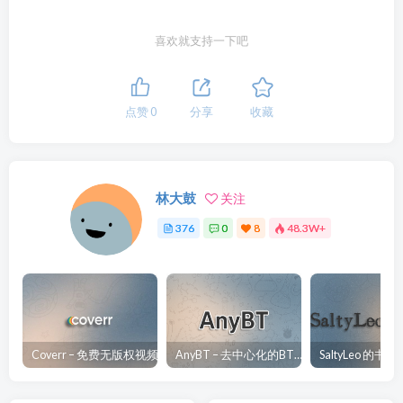
喜欢就支持一下吧
点赞
0
分享
收藏
林大鼓
关注
376
0
8
48.3W+
Coverr – 免费无版权视频、音乐、图片下载网站
AnyBT – 去中心化的BT资源下载网站