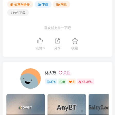
效率与协作
下载
网站
# 软件下载
喜欢就支持一下吧
点赞
0
分享
收藏
林大鼓
关注
376
0
8
48.3W+