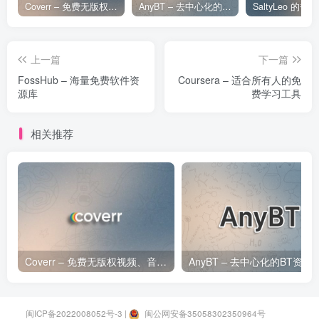
Coverr – 免费无版权视频、音乐、图片下载网站
AnyBT – 去中心化的BT资源下载网站
上一篇
下一篇
FossHub – 海量免费软件资
Coursera – 适合所有人的免
源库
费学习工具
相关推荐
Coverr – 免费无版权视频、音乐、图片下载网站
AnyBT – 去中心化的
闽ICP备2022008052号-3
|
闽公网安备35058302350964号