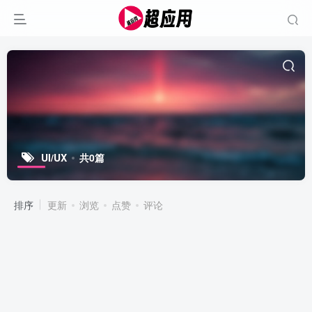
UI/UX
共0篇
排序
更新
浏览
点赞
评论