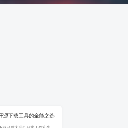
.19 – 开源下载工具的全能之选
在数字化时代，文件下载已成为我们日常工作和生活中的常态。无论是工作文件、学习资料，还是娱乐内容，一个高效、稳定的下载工具都显得尤为重要。今天，就让我们来深入了解一下 Motrix，一款开...